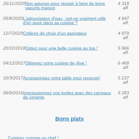
26/11/2020
Nos astuces pour réussir à faire de bons
4 318
yaourts maison
aff.
05/8/2020
L'adoucisseur d'eau : est-ce vraiment utile
4 847
d'en avoir dans sa cuisine ?
aff.
12/7/2020
Critères de choix d'un aspirateur
4 879
aff.
20/10/2018
Optez pour une belle cuisine au top !
5 966
aff.
04/12/2017
Obtenez votre cuisine de rêve !
6 468
aff.
10/3/2017
Accessoirisez votre table pour recevoir!
5 237
aff.
06/9/2016
Impressionnez vos invitez avec des carreaux
5 283
de ciments
aff.
Bons plats
Cuisinez comme un chef !