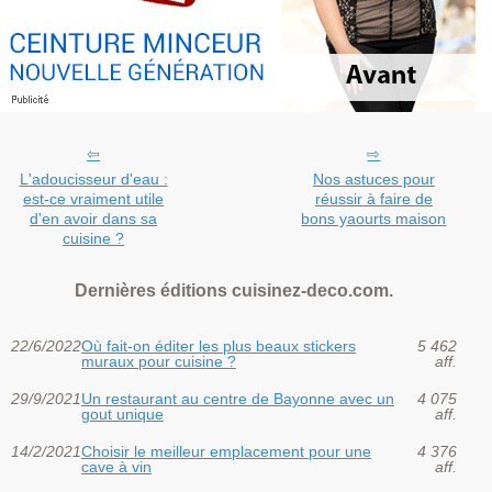
L'adoucisseur d'eau :
Nos astuces pour
est-ce vraiment utile
réussir à faire de
d'en avoir dans sa
bons yaourts maison
cuisine ?
Dernières éditions cuisinez-deco.com.
22/6/2022
Où fait-on éditer les plus beaux stickers
5 462
muraux pour cuisine ?
aff.
29/9/2021
Un restaurant au centre de Bayonne avec un
4 075
gout unique
aff.
14/2/2021
Choisir le meilleur emplacement pour une
4 376
cave à vin
aff.