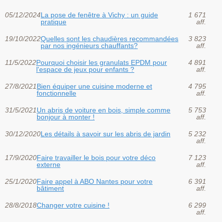
05/12/2024
La pose de fenêtre à Vichy : un guide
1 671
pratique
aff.
19/10/2022
Quelles sont les chaudières recommandées
3 823
par nos ingénieurs chauffants?
aff.
11/5/2022
Pourquoi choisir les granulats EPDM pour
4 891
l'espace de jeux pour enfants ?
aff.
27/8/2021
Bien équiper une cuisine moderne et
4 795
fonctionnelle
aff.
31/5/2021
Un abris de voiture en bois, simple comme
5 753
bonjour à monter !
aff.
30/12/2020
Les détails à savoir sur les abris de jardin
5 232
aff.
17/9/2020
Faire travailler le bois pour votre déco
7 123
externe
aff.
25/1/2020
Faire appel à ABO Nantes pour votre
6 391
bâtiment
aff.
28/8/2018
Changer votre cuisine !
6 299
aff.