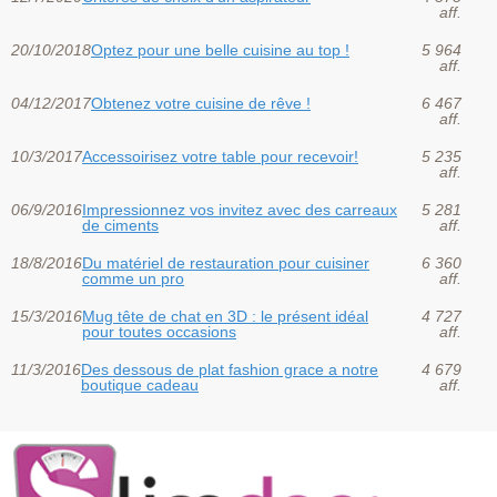
aff.
20/10/2018
Optez pour une belle cuisine au top !
5 964
aff.
04/12/2017
Obtenez votre cuisine de rêve !
6 467
aff.
10/3/2017
Accessoirisez votre table pour recevoir!
5 235
aff.
06/9/2016
Impressionnez vos invitez avec des carreaux
5 281
de ciments
aff.
18/8/2016
Du matériel de restauration pour cuisiner
6 360
comme un pro
aff.
15/3/2016
Mug tête de chat en 3D : le présent idéal
4 727
pour toutes occasions
aff.
11/3/2016
Des dessous de plat fashion grace a notre
4 679
boutique cadeau
aff.