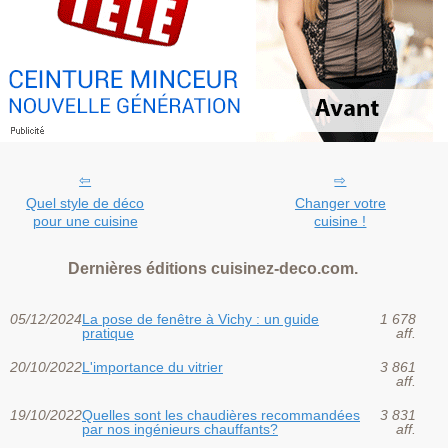
Quel style de déco
Changer votre
pour une cuisine
cuisine !
Dernières éditions cuisinez-deco.com.
05/12/2024
La pose de fenêtre à Vichy : un guide
1 678
pratique
aff.
20/10/2022
L'importance du vitrier
3 861
aff.
19/10/2022
Quelles sont les chaudières recommandées
3 831
par nos ingénieurs chauffants?
aff.