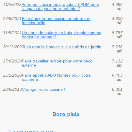
11/5/2022
Pourquoi choisir les granulats EPDM pour
4 896
l'espace de jeux pour enfants ?
aff.
27/8/2021
Bien équiper une cuisine moderne et
4 800
fonctionnelle
aff.
31/5/2021
Un abris de voiture en bois, simple comme
5 757
bonjour à monter !
aff.
30/12/2020
Les détails à savoir sur les abris de jardin
5 236
aff.
17/9/2020
Faire travailler le bois pour votre déco
7 132
externe
aff.
25/1/2020
Faire appel à ABO Nantes pour votre
6 403
bâtiment
aff.
28/8/2018
Changer votre cuisine !
6 301
aff.
Bons plats