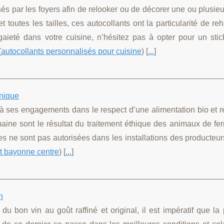
sés par les foyers afin de relooker ou de décorer une ou plusie
 toutes les tailles, ces autocollants ont la particularité de re
gaieté dans votre cuisine, n’hésitez pas à opter pour un stic
(
autocollants personnalisés pour cuisine
) [
...
]
unique
 à ses engagements dans le respect d’une alimentation bio et r
maine sont le résultat du traitement éthique des animaux de fe
es ne sont pas autorisées dans les installations des producteurs
t bayonne centre
) [
...
]
n
 du bon vin au goût raffiné et original, il est impératif que l