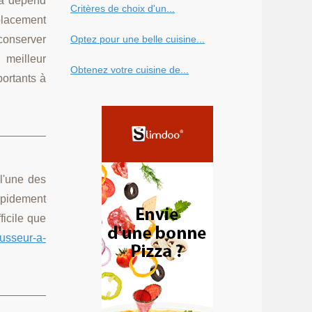
la dépend
Critères de choix d'un...
mplacement
 conserver
Optez pour une belle cuisine...
meilleur
Obtenez votre cuisine de...
portants à
 l'une des
apidement
ficile que
ousseur-a-