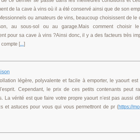
 de ce dernier se passe dans les meilleures conditions et ce
ent de la cave à vins où il a été conservé ainsi que de son e
rofessionnels ou amateurs de vins, beaucoup choisissent de le
on, au sous-sol ou au garage.Mais comment choisir le 
t pour sa cave à vins ?Ainsi donc, il y a des facteurs très im
 compte [
...
]
aison
ollation légère, polyvalente et facile à emporter, le yaourt est
l'esprit. Cependant, le prix de ces petits contenants peut r
. La vérité est que faire votre propre yaourt n'est pas aussi dif
s et astuces pour vous qui vous permettront de pr (
https://m