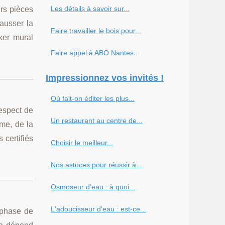
Les détails à savoir sur...
urs pièces
hausser la
Faire travailler le bois pour...
ker mural
Faire appel à ABO Nantes...
Impressionnez vos invités !
Où fait-on éditer les plus...
espect de
Un restaurant au centre de...
rme, de la
 certifiés
Choisir le meilleur...
Nos astuces pour réussir à...
Osmoseur d'eau : à quoi...
L'adoucisseur d'eau : est-ce...
a phase de