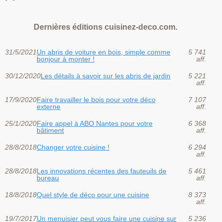
Dernières éditions cuisinez-deco.com.
31/5/2021
Un abris de voiture en bois, simple comme
5 741
bonjour à monter !
aff.
30/12/2020
Les détails à savoir sur les abris de jardin
5 221
aff.
17/9/2020
Faire travailler le bois pour votre déco
7 107
externe
aff.
25/1/2020
Faire appel à ABO Nantes pour votre
6 368
bâtiment
aff.
28/8/2018
Changer votre cuisine !
6 294
aff.
28/8/2018
Les innovations récentes des fauteuils de
5 461
bureau
aff.
18/8/2018
Quel style de déco pour une cuisine
8 373
aff.
19/7/2017
Un menuisier peut vous faire une cuisine sur
5 236