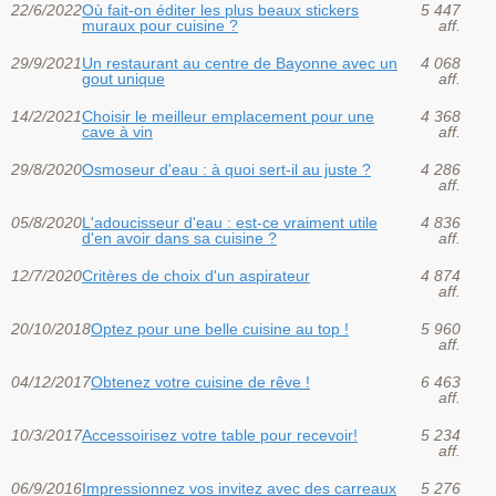
22/6/2022
Où fait-on éditer les plus beaux stickers
5 447
muraux pour cuisine ?
aff.
29/9/2021
Un restaurant au centre de Bayonne avec un
4 068
gout unique
aff.
14/2/2021
Choisir le meilleur emplacement pour une
4 368
cave à vin
aff.
29/8/2020
Osmoseur d'eau : à quoi sert-il au juste ?
4 286
aff.
05/8/2020
L'adoucisseur d'eau : est-ce vraiment utile
4 836
d'en avoir dans sa cuisine ?
aff.
12/7/2020
Critères de choix d'un aspirateur
4 874
aff.
20/10/2018
Optez pour une belle cuisine au top !
5 960
aff.
04/12/2017
Obtenez votre cuisine de rêve !
6 463
aff.
10/3/2017
Accessoirisez votre table pour recevoir!
5 234
aff.
06/9/2016
Impressionnez vos invitez avec des carreaux
5 276